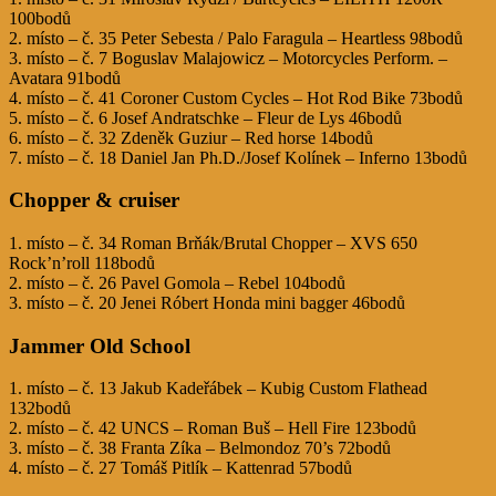
100bodů
2. místo – č. 35 Peter Sebesta / Palo Faragula – Heartless 98bodů
3. místo – č. 7 Boguslav Malajowicz – Motorcycles Perform. –
Avatara 91bodů
4. místo – č. 41 Coroner Custom Cycles – Hot Rod Bike 73bodů
5. místo – č. 6 Josef Andratschke – Fleur de Lys 46bodů
6. místo – č. 32 Zdeněk Guziur – Red horse 14bodů
7. místo – č. 18 Daniel Jan Ph.D./Josef Kolínek – Inferno 13bodů
Chopper & cruiser
1. místo – č. 34 Roman Brňák/Brutal Chopper – XVS 650
Rock’n’roll 118bodů
2. místo – č. 26 Pavel Gomola – Rebel 104bodů
3. místo – č. 20 Jenei Róbert Honda mini bagger 46bodů
Jammer Old School
1. místo – č. 13 Jakub Kadeřábek – Kubig Custom Flathead
132bodů
2. místo – č. 42 UNCS – Roman Buš – Hell Fire 123bodů
3. místo – č. 38 Franta Zíka – Belmondoz 70’s 72bodů
4. místo – č. 27 Tomáš Pitlík – Kattenrad 57bodů