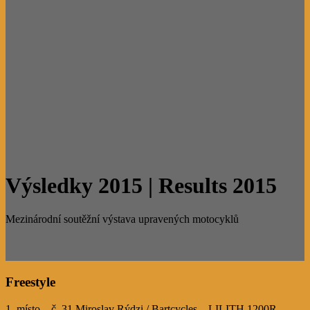
Výsledky 2015 | Results 2015
Mezinárodní soutěžní výstava upravených motocyklů
Freestyle
1. místo – č. 31 Miroslav Rýdzi / Bartcycles – LILITH 1200R