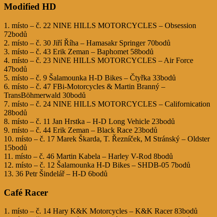
Modified HD
1. místo – č. 22 NINE HILLS MOTORCYCLES – Obsession
72bodů
2. místo – č. 30 Jiří Říha – Hamasakr Springer 70bodů
3. místo – č. 43 Erik Zeman – Baphomet 58bodů
4. místo – č. 23 NiNE HILLS MOTORCYCLES – Air Force
47bodů
5. místo – č. 9 Šalamounka H-D Bikes – Čtyřka 33bodů
6. místo – č. 47 FBi-Motorcycles & Martin Branný –
TransBöhmerwald 30bodů
7. místo – č. 24 NINE HILLS MOTORCYCLES – Californication
28bodů
8. místo – č. 11 Jan Hrstka – H-D Long Vehicle 23bodů
9. místo – č. 44 Erik Zeman – Black Race 23bodů
10. místo – č. 17 Marek Škarda, T. Řezníček, M Stránský – Oldster
15bodů
11. místo – č. 46 Martin Kabela – Harley V-Rod 8bodů
12. místo – č. 12 Šalamounka H-D Bikes – SHDB-05 7bodů
13. 36 Petr Šindelář – H-D 6bodů
Café Racer
1. místo – č. 14 Hary K&K Motorcycles – K&K Racer 83bodů