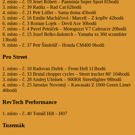
2. místo – č. 19 Jenei Róbert – Pannónia Super Sport 81bodů
3. místo – č. 39 Radůz – Rad Cat 62bodů
4. místo – č. 21 Petr Löfler – Sama doma 45bodů
5. místo – č. 16 Emilie Macháčová / Marcell – Z kopřiv 42bodů
6. místo – č. 3 Roman Lojek – Devil Ace 30bodů
7. místo – č. 4 Pavel Petráček – Motoguzzi V7 Caferacer 20bodů
8. místo – č. 15 Jozef Belko-Italotech – Yamaha xs 360 scrambler
13bodů
9. místo – č. 37 Petr Šindelář – Honda CM400 9bodů
Pro Street
1. místo – č. 10 Radovan Dufek – From Hell 113bodů
2. místo – č. 33 Brutal chopper cycles – Street trucker 80′ 104bodů
3. místo – č. 28 Andrej Uhrínek – 900RR Streetfighter 98bodů
4. místo – č. 25 Jaroslav Novotný – Kawasaki Z 1000 Green Limet
46bodů
RevTech Performance
1. místo – č. 40 Tomáš Hill – H07
Tuzemák